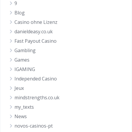
9
Blog
Casino ohne Lizenz
danieldeasy.co.uk
Fast Payout Casino
Gambling
Games
IGAMING
Independed Casino
Jeux
mindstrengths.co.uk
my_texts
News
novos-casinos-pt