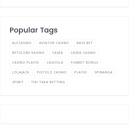
Popular Tags
ALFCASINO
AVIATOR CASINO
BASS BET
BETSCORE KASINO
CASEA
CASEA CASINO
CASINO PLAYID
CASOOLA
FUNBET BONUS
LOLAJACK
PISTOLO CASINO
PLAYID
SPINANGA
SPINIT
TIKI TAKA BETTING