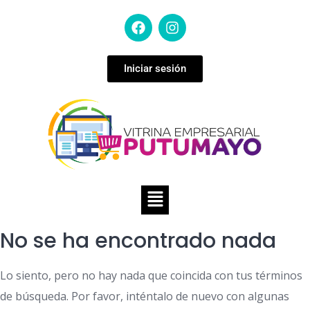
Iniciar sesión
No se ha encontrado nada
Lo siento, pero no hay nada que coincida con tus términos
de búsqueda. Por favor, inténtalo de nuevo con algunas