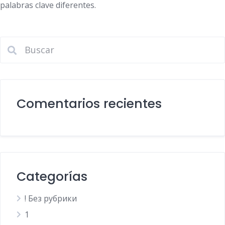
palabras clave diferentes.
Comentarios recientes
Categorías
! Без рубрики
1