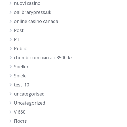
nuovi casino
oalibrarypress.uk
online casino canada
Post
PT
Public
rhumbl.com пин ап 3500 kz
Spellen
Spiele
test_10
uncategorised
Uncategorized
V 660
Пости