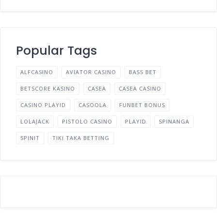
Popular Tags
ALFCASINO
AVIATOR CASINO
BASS BET
BETSCORE KASINO
CASEA
CASEA CASINO
CASINO PLAYID
CASOOLA
FUNBET BONUS
LOLAJACK
PISTOLO CASINO
PLAYID
SPINANGA
SPINIT
TIKI TAKA BETTING