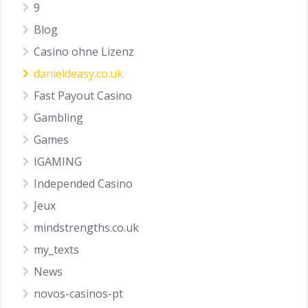
9
Blog
Casino ohne Lizenz
danieldeasy.co.uk
Fast Payout Casino
Gambling
Games
IGAMING
Independed Casino
Jeux
mindstrengths.co.uk
my_texts
News
novos-casinos-pt