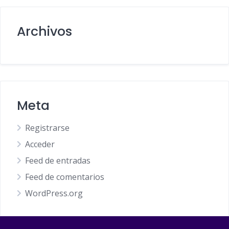
Archivos
Meta
Registrarse
Acceder
Feed de entradas
Feed de comentarios
WordPress.org