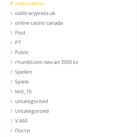
nuovi casino
oalibrarypress.uk
online casino canada
Post
PT
Public
rhumbl.com пин ап 3500 kz
Spellen
Spiele
test_10
uncategorised
Uncategorized
V 660
Пости