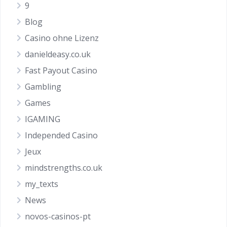
9
Blog
Casino ohne Lizenz
danieldeasy.co.uk
Fast Payout Casino
Gambling
Games
IGAMING
Independed Casino
Jeux
mindstrengths.co.uk
my_texts
News
novos-casinos-pt