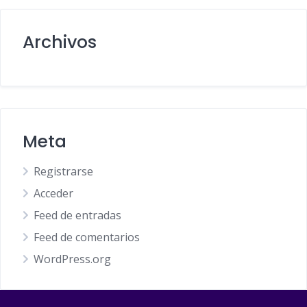
Archivos
Meta
Registrarse
Acceder
Feed de entradas
Feed de comentarios
WordPress.org